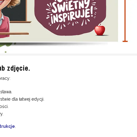
b zdjęcie.
pracy:
stawa.
wie dla łatwej edycji.
ości.
y.
trukcje
.