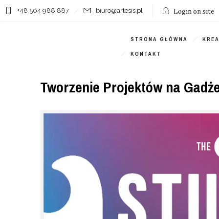
+48 504 988 887
biuro@artesis.pl
Login on site
STRONA GŁÓWNA
KRE
KONTAKT
Tworzenie Projektów na Gadże