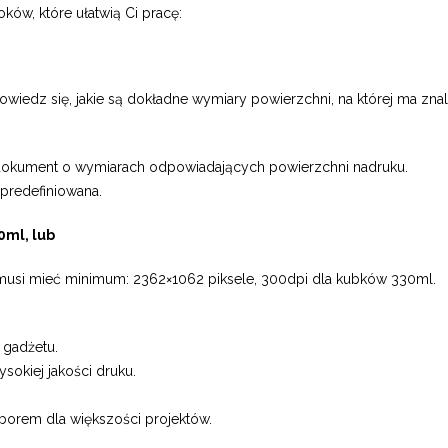
ków, które ułatwią Ci pracę:
owiedz się, jakie są dokładne wymiary powierzchni, na której ma zna
okument o wymiarach odpowiadających powierzchni nadruku.
 predefiniowana.
0ml, lub
i musi mieć minimum: 2362×1062 piksele, 300dpi dla kubków 330ml.
 gadżetu.
sokiej jakości druku.
borem dla większości projektów.