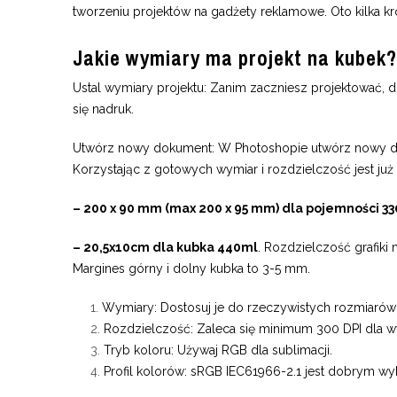
tworzeniu projektów na gadżety reklamowe. Oto kilka kro
Jakie wymiary ma projekt na kubek?
Ustal wymiary projektu: Zanim zaczniesz projektować, d
się nadruk.
Utwórz nowy dokument: W Photoshopie utwórz nowy d
Korzystając z gotowych wymiar i rozdzielczość jest już
– 200 x 90 mm (max 200 x 95 mm
)
dla pojemności 33
– 20,5x10cm dla kubka 440ml
. Rozdzielczość grafik
M
argines górny i dolny kubka to 3-5 mm.
Wymiary: Dostosuj je do rzeczywistych rozmiarów
Rozdzielczość: Zaleca się minimum 300 DPI dla wy
Tryb koloru: Używaj RGB dla sublimacji.
Profil kolorów: sRGB IEC61966-2.1 jest dobrym wy