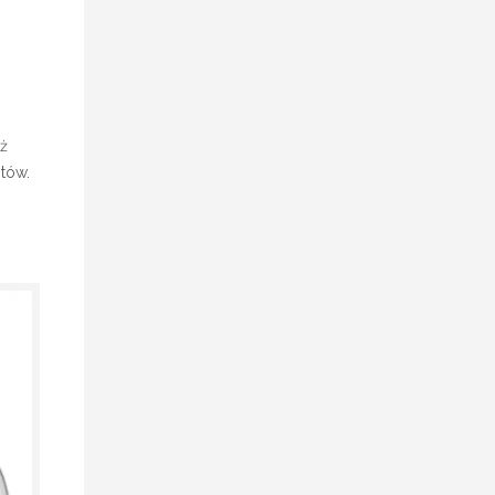
ż
tów.