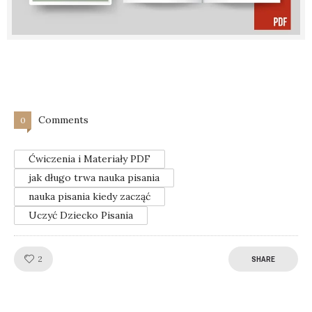
Comments
0
Ćwiczenia i Materiały PDF
jak długo trwa nauka pisania
nauka pisania kiedy zacząć
Uczyć Dziecko Pisania
Like!
2
SHARE