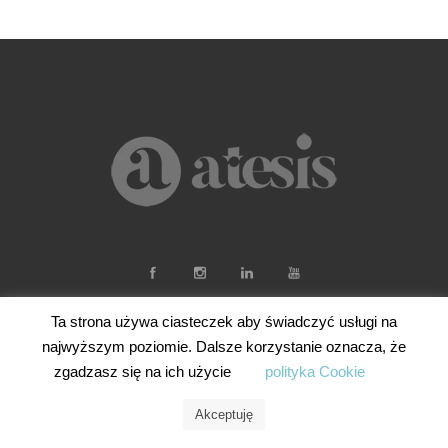
Ta strona używa ciasteczek aby świadczyć usługi na
najwyższym poziomie. Dalsze korzystanie oznacza, że
zgadzasz się na ich użycie
polityka Cookie
Akceptuję
© Artesis Studio - Cyfrowe Projekty, kreator online.