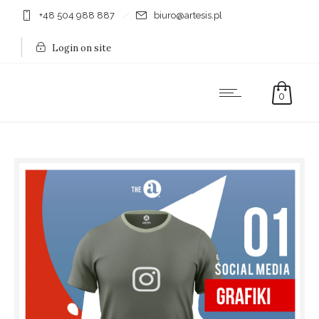
+48 504 988 887
biuro@artesis.pl
Login on site
0