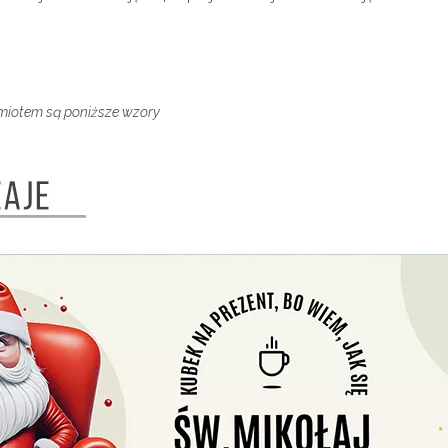
dmiotem są poniższe wzory