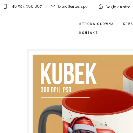
+48 504 988 887
biuro@artesis.pl
Login on site
STRONA GŁÓWNA
KRE
KONTAKT