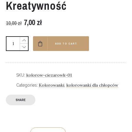
Kreatywność
7,00
zł
Original
Current
10,00
zł
price
price
was:
is:
ADD TO CART
10,00 zł.
7,00 zł.
kolorow-ciezarowk-01
SKU:
Kolorowanki
kolorowanki dla chłopców
Categories:
,
SHARE