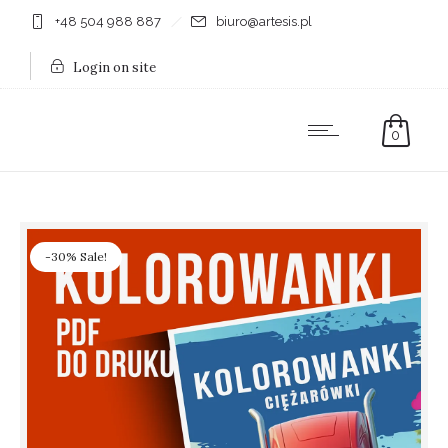
+48 504 988 887
biuro@artesis.pl
Login on site
0
-30% Sale!