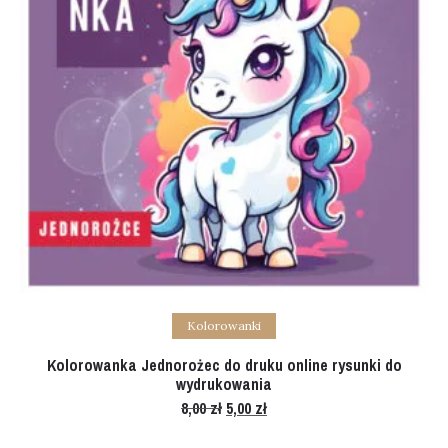
Add to cart
Kolorowanki
Kolorowanka Jednorożec do druku online rysunki do
wydrukowania
8,00
zł
Original
5,00
zł
Current
price
price
was:
is:
8,00 zł.
5,00 zł.