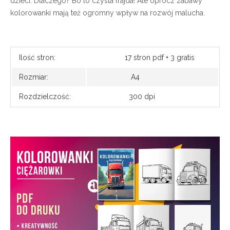
dzieci. Dlaczego? Bo to czysta frajda! Ale oprócz zabawy
kolorowanki mają też ogromny wpływ na rozwój malucha.
Ilość stron:
17 stron pdf + 3 gratis
Rozmiar:
A4
Rozdzielczość:
300 dpi