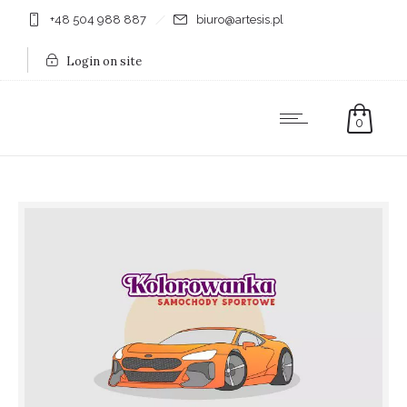
+48 504 988 887
biuro@artesis.pl
Login on site
0