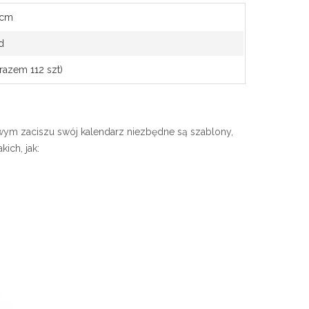
 cm
d
razem 112 szt)
wym zaciszu swój kalendarz niezbędne są szablony,
ich, jak: