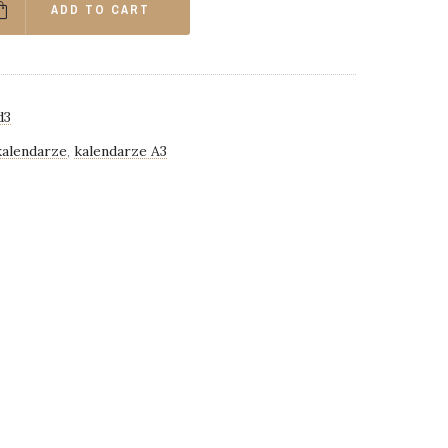
ADD TO CART
d3
alendarze
kalendarze A3
,