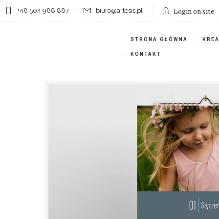
+48 504 988 887
biuro@artesis.pl
Login on site
STRONA GŁÓWNA
KRE
KONTAKT