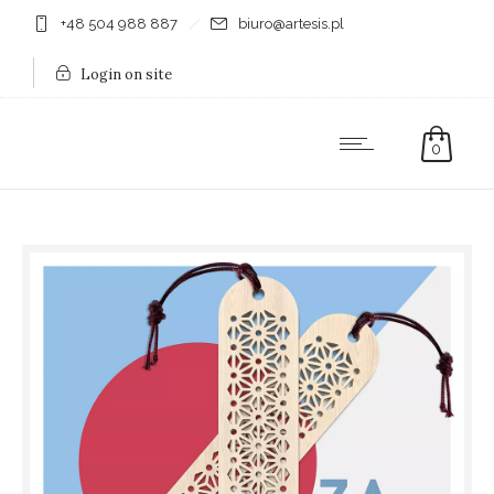
+48 504 988 887
biuro@artesis.pl
Login on site
0