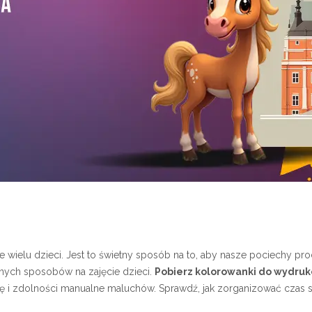
ie wielu dzieci. Jest to świetny sposób na to, aby nasze pociechy 
nych sposobów na zajęcie dzieci.
Pobierz kolorowanki do wydru
rację i zdolności manualne maluchów. Sprawdź, jak zorganizować cz