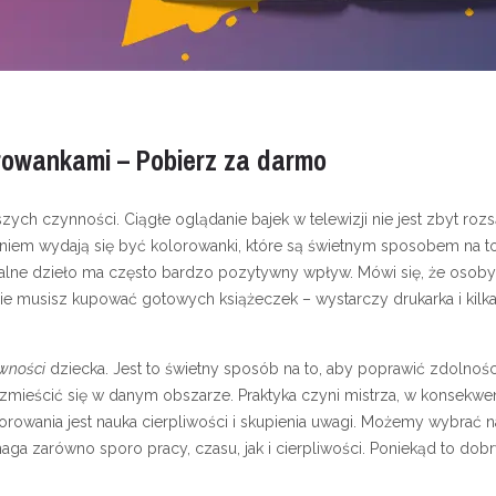
orowankami – Pobierz za darmo
szych czynności. Ciągłe oglądanie bajek w telewizji nie jest zbyt 
aniem wydają się być kolorowanki, które są świetnym sposobem na
alne dzieło ma często bardzo pozytywny wpływ. Mówi się, że osoby, 
e musisz kupować gotowych książeczek – wystarczy drukarka i kilka 
wności
dziecka. Jest to świetny sposób na to, aby poprawić zdolnoś
 zmieścić się w danym obszarze. Praktyka czyni mistrza, w konsekw
owania jest nauka cierpliwości i skupienia uwagi. Możemy wybrać 
ga zarówno sporo pracy, czasu, jak i cierpliwości. Poniekąd to dob