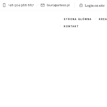
+48 504 988 887
biuro@artesis.pl
Login on site
STRONA GŁÓWNA
KRE
KONTAKT