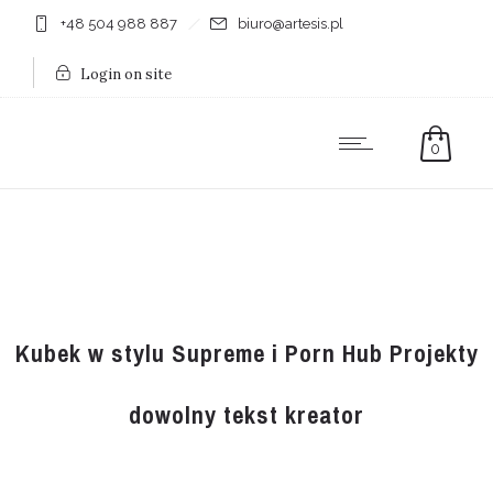
+48 504 988 887
biuro@artesis.pl
Login on site
0
Kubek w stylu Supreme i Porn Hub Projekty
dowolny tekst kreator