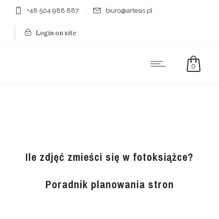
+48 504 988 887
biuro@artesis.pl
Login on site
0
Ile zdjęć zmieści się w fotoksiążce?
Poradnik planowania stron