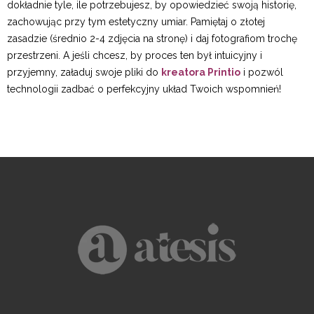
dokładnie tyle, ile potrzebujesz, by opowiedzieć swoją historię,
zachowując przy tym estetyczny umiar. Pamiętaj o złotej
zasadzie (średnio 2-4 zdjęcia na stronę) i daj fotografiom trochę
przestrzeni. A jeśli chcesz, by proces ten był intuicyjny i
przyjemny, załaduj swoje pliki do
kreatora Printio
i pozwól
technologii zadbać o perfekcyjny układ Twoich wspomnień!