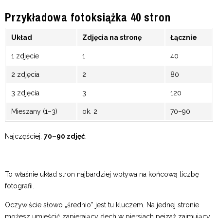
Przykładowa fotoksiążka 40 stron
Układ
Zdjęcia na stronę
Łącznie
1 zdjęcie
1
40
2 zdjęcia
2
80
3 zdjęcia
3
120
Mieszany (1–3)
ok. 2
70–90
Najczęściej:
70–90 zdjęć
.
To właśnie układ stron najbardziej wpływa na końcową liczbę
fotografii.
Oczywiście słowo „średnio” jest tu kluczem. Na jednej stronie
możesz umieścić zapierający dech w piersiach pejzaż zajmujący