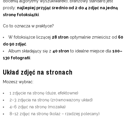
docenią algorytmy wyszukiwarek!), branżowy standard jest
prosty:
najlepiej przyjąć średnio od 2 do 4 zdjęć na jedną
stronę fotoksiążki
.
Co to oznacza w praktyce?
W fotoksiążce liczącej
28 stron
optymalnie zmieścisz od
60
do 90 zdjęć
.
Album składający się z
40 stron
to idealne miejsce dla
100–
130 fotografii
.
Układ zdjęć na stronach
Możesz wybrać:
1 zdjęcie na stronę (duże, efektowne)
2–3 zdjęcia na stronę (zrównoważony układ)
4–6 zdjęć na stronę (mozaika)
8–12 zdjęć na stronę (kolaż – rzadziej polecany)