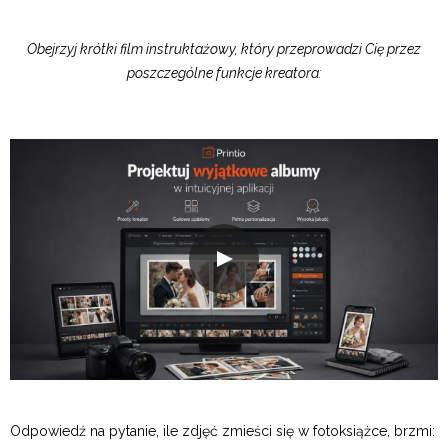
Obejrzyj krótki film instruktażowy, który przeprowadzi Cię przez
poszczególne funkcje kreatora:
Odpowiedź na pytanie, ile zdjęć zmieści się w fotoksiążce, brzmi: