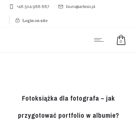
+48 504 988 887
biuro@artesis.pl
Login on site
0
Fotoksiążka dla fotografa – jak
przygotować portfolio w albumie?