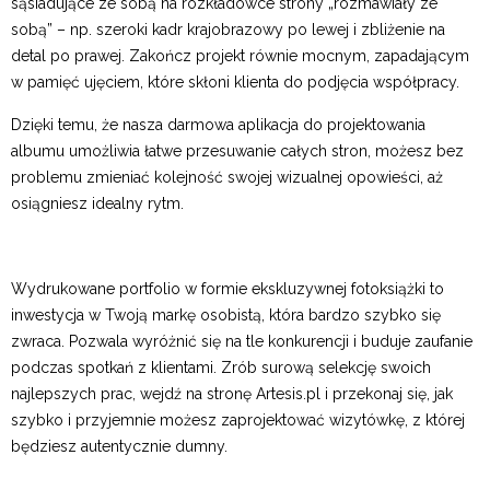
sąsiadujące ze sobą na rozkładówce strony „rozmawiały ze
sobą” – np. szeroki kadr krajobrazowy po lewej i zbliżenie na
detal po prawej. Zakończ projekt równie mocnym, zapadającym
w pamięć ujęciem, które skłoni klienta do podjęcia współpracy.
Dzięki temu, że nasza darmowa aplikacja do projektowania
albumu umożliwia łatwe przesuwanie całych stron, możesz bez
problemu zmieniać kolejność swojej wizualnej opowieści, aż
osiągniesz idealny rytm.
Wydrukowane portfolio w formie ekskluzywnej fotoksiążki to
inwestycja w Twoją markę osobistą, która bardzo szybko się
zwraca. Pozwala wyróżnić się na tle konkurencji i buduje zaufanie
podczas spotkań z klientami. Zrób surową selekcję swoich
najlepszych prac, wejdź na stronę
Artesis.pl
i przekonaj się, jak
szybko i przyjemnie możesz zaprojektować wizytówkę, z której
będziesz autentycznie dumny.