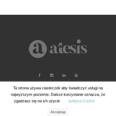
Ta strona używa ciasteczek aby świadczyć usługi na
najwyższym poziomie. Dalsze korzystanie oznacza, że
zgadzasz się na ich użycie
polityka Cookie
Akceptuję
© Artesis Studio - Cyfrowe Projekty, kreator online.