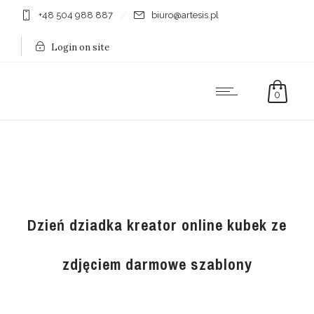
+48 504 988 887
biuro@artesis.pl
Login on site
0
Dzień dziadka kreator online kubek ze
zdjęciem darmowe szablony