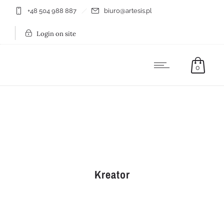
+48 504 988 887
biuro@artesis.pl
Login on site
0
Kreator