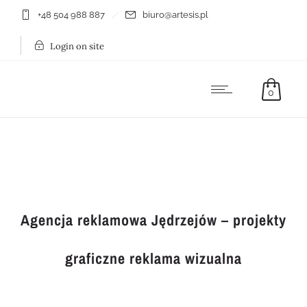
+48 504 988 887
biuro@artesis.pl
Login on site
0
Agencja reklamowa Jędrzejów – projekty
graficzne reklama wizualna