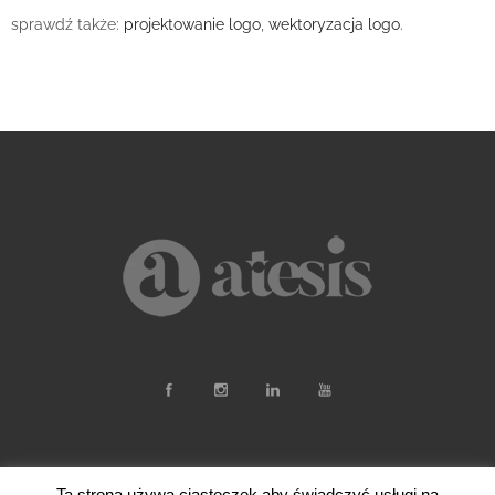
sprawdź także:
projektowanie logo
,
wektoryzacja logo
.
Ta strona używa ciasteczek aby świadczyć usługi na